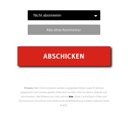
Abo ohne Kommentar
Hinweis:
Beim Kommentieren werden angegebene Daten sowie IP-Adresse
gespeichert und Cookies gesetzt (öffentlich sichtbar sind nur Name, Website und
Kommentar). Alle Datenschutz-Infos gibt es
hier
. Dank Cache/Spam-Filter sind
Kommentare manchmal nicht direkt nach Veröffentlichung sichtbar (aber da, keine
Angst).