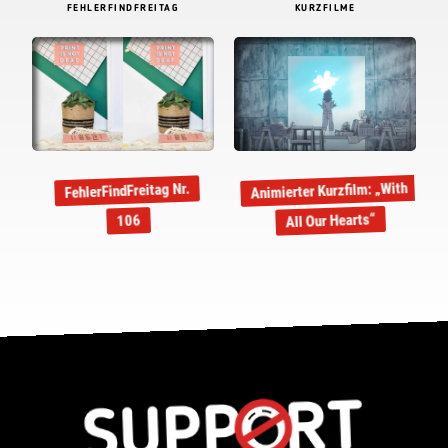
FEHLERFINDFREITAG
KURZFILME
Animierter Kurzfilm: „With
FehlerFindFreitag Nr.
All Our Hearts“
106