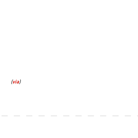
(
via
)