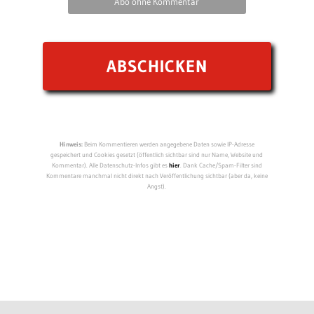
Abo ohne Kommentar
Hinweis:
Beim Kommentieren werden angegebene Daten sowie IP-Adresse
gespeichert und Cookies gesetzt (öffentlich sichtbar sind nur Name, Website und
Kommentar). Alle Datenschutz-Infos gibt es
hier
. Dank Cache/Spam-Filter sind
Kommentare manchmal nicht direkt nach Veröffentlichung sichtbar (aber da, keine
Angst).