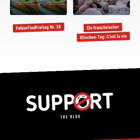
FehlerFindFreitag Nr. 38
Ein französischer
Klischee-Tag: C’est la vie