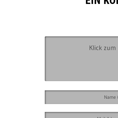
EIN K