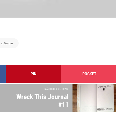
ia:
Devour
PIN
POCKET
NÄCHSTER BEITRAG:
Wreck This Journal
#11