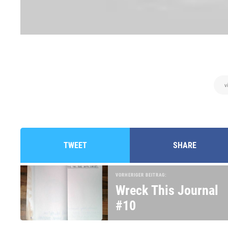
v
TWEET
SHARE
VORHERIGER BEITRAG:
Wreck This Journal
#10