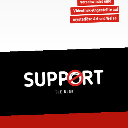
verschwindet eine
Videothek-Angestellte auf
mysteriöse Art und Weise