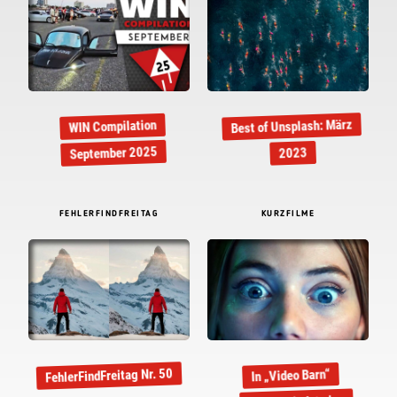
Best of Unsplash: März
WIN Compilation
September 2025
2023
FEHLERFINDFREITAG
KURZFILME
FehlerFindFreitag Nr. 50
In „Video Barn“