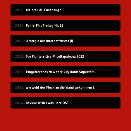
2018
Malerei: Ali Cavanaugh
2020
FehlerFindFreitag Nr. 32
2008
Arcorgie des Internetfrustes (I)
2012
Foo Fighters Live @ Lollapalooza 2012
2019
Eingefrorenes New York City dank Superzeitlupe
2024
Wie wohl der Fleck an die Wand gekommen ist?
2014
Review: Wish I Was Here OST