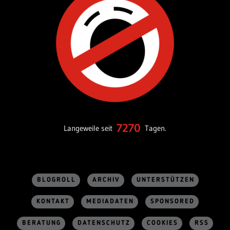
7270
Langeweile seit
Tagen.
BLOGROLL
ARCHIV
UNTERSTÜTZEN
KONTAKT
MEDIADATEN
SPONSORED
BERATUNG
DATENSCHUTZ
COOKIES
RSS