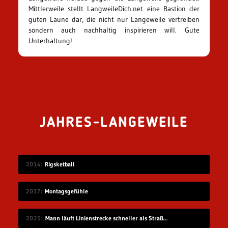
Mittlerweile stellt LangweileDich.net eine Bastion der
guten Laune dar, die nicht nur Langeweile vertreiben
sondern auch nachhaltig inspirieren will. Gute
Unterhaltung!
JAHRES-LANGEWEILE
2014
Rigsketball
2017
Montagsgefühle
2025
Mann läuft Linienstrecke schneller als Straßenbahn