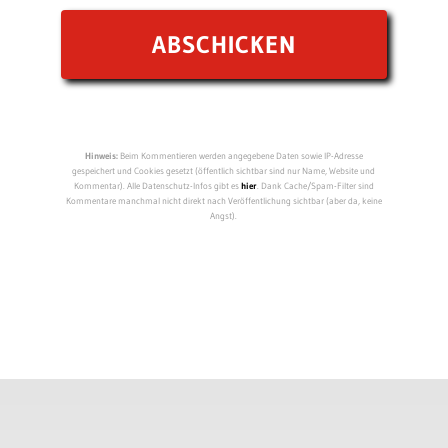
Hinweis:
Beim Kommentieren werden angegebene Daten sowie IP-Adresse
gespeichert und Cookies gesetzt (öffentlich sichtbar sind nur Name, Website und
Kommentar). Alle Datenschutz-Infos gibt es
hier
. Dank Cache/Spam-Filter sind
Kommentare manchmal nicht direkt nach Veröffentlichung sichtbar (aber da, keine
Angst).