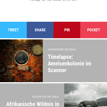
TWEET
SHARE
PIN
POCKET
VORHERIGER BEITRAG:
Timelapse:
Ameisenkolonie im
Scanner
NÄCHSTER BEITRAG:
Afrikanische Wildnis in