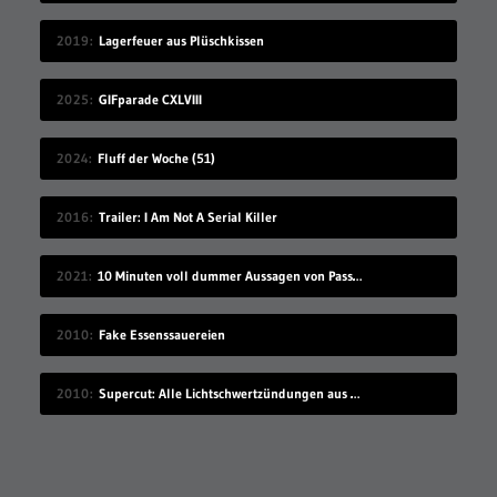
2019
Lagerfeuer aus Plüschkissen
2025
GIFparade CXLVIII
2024
Fluff der Woche (51)
2016
Trailer: I Am Not A Serial Killer
2021
10 Minuten voll dummer Aussagen von Passant*innen
2010
Fake Essenssauereien
2010
Supercut: Alle Lichtschwertzündungen aus Star Wars