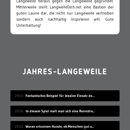
Langeweile heraus gegen die Langeweile gegründet.
Mittlerweile stellt LangweileDich.net eine Bastion der
guten Laune dar, die nicht nur Langeweile vertreiben
sondern auch nachhaltig inspirieren will. Gute
Unterhaltung!
JAHRES-LANGEWEILE
2011
Fantastisches Beispiel für idealen Einsatz des iPad für Kinder
2026
In diesem Spiel malt man sich eine Rennstrecke und fährt dann darauf
2022
Woran erkennen Hunde, ob Menschen gut oder schlecht sind?