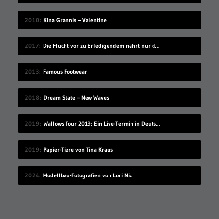
2010
Kina Grannis – Valentine
2017
Die Flucht vor zu Erledigendem nährt nur dessen Schreckenskraft
2013
Famous Footwear
2018
Dream State – New Waves
2019
Wallows Tour 2019: Ein Live-Termin in Deutschland
2019
Papier-Tiere von Tina Kraus
2024
Modellbau-Fotografien von Lori Nix