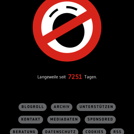
7251
Langeweile seit
Tagen.
BLOGROLL
ARCHIV
UNTERSTÜTZEN
KONTAKT
MEDIADATEN
SPONSORED
BERATUNG
DATENSCHUTZ
COOKIES
RSS