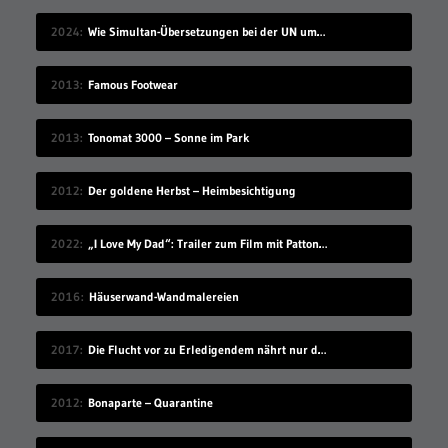
2024
Wie Simultan-Übersetzungen bei der UN umgesetzt werden
2013
Famous Footwear
2013
Tonomat 3000 – Sonne im Park
2012
Der goldene Herbst – Heimbesichtigung
2022
„I Love My Dad“: Trailer zum Film mit Patton Oswalt
2016
Häuserwand-Wandmalereien
2017
Die Flucht vor zu Erledigendem nährt nur dessen Schreckenskraft
2012
Bonaparte – Quarantine