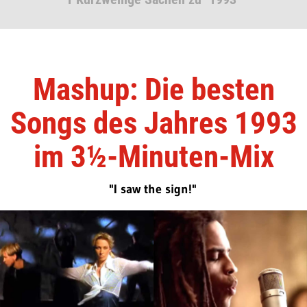
Mashup: Die besten
Songs des Jahres 1993
im 3½-Minuten-Mix
"I saw the sign!"