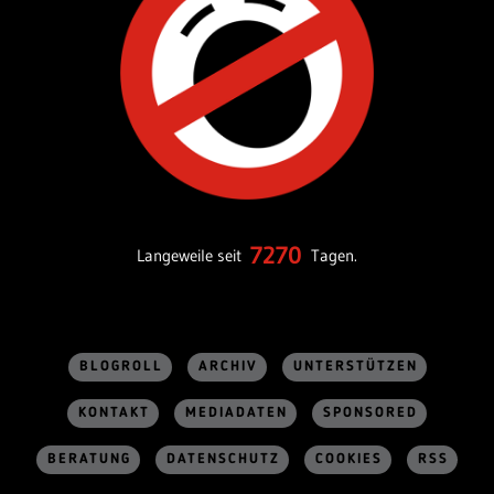
7270
Langeweile seit
Tagen.
BLOGROLL
ARCHIV
UNTERSTÜTZEN
KONTAKT
MEDIADATEN
SPONSORED
BERATUNG
DATENSCHUTZ
COOKIES
RSS