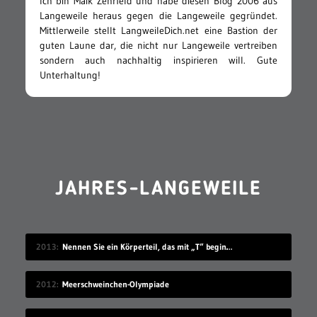
Ich bin Maik Zehrfeld und habe diesen Blog 2006 aus
Langeweile heraus gegen die Langeweile gegründet.
Mittlerweile stellt LangweileDich.net eine Bastion der
guten Laune dar, die nicht nur Langeweile vertreiben
sondern auch nachhaltig inspirieren will. Gute
Unterhaltung!
JAHRES-LANGEWEILE
2013
Nennen Sie ein Körperteil, das mit „T“ beginnt
2012
Meerschweinchen-Olympiade