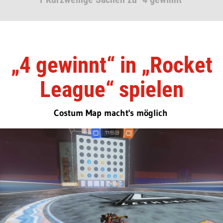
„4 gewinnt“ in „Rocket
League“ spielen
Costum Map macht's möglich