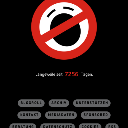
7256
Langeweile seit
Tagen.
BLOGROLL
ARCHIV
UNTERSTÜTZEN
KONTAKT
MEDIADATEN
SPONSORED
BERATUNG
DATENSCHUTZ
COOKIES
RSS