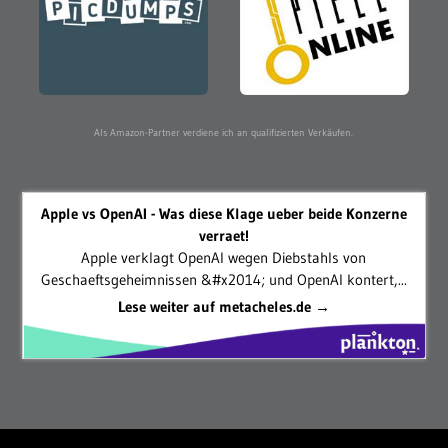
Als Amazon-Partner verdiene ich an qualifizierten Verkäufen.
Apple vs OpenAI - Was diese Klage ueber beide Konzerne
verraet!
Apple verklagt OpenAI wegen Diebstahls von
Geschaeftsgeheimnissen &#x2014; und OpenAI kontert,...
Lese weiter auf metacheles.de →