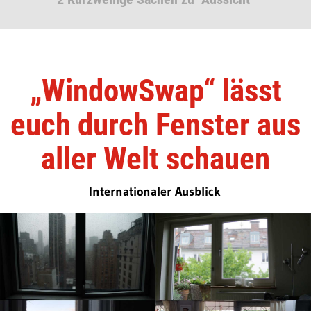
„WindowSwap“ lässt
euch durch Fenster aus
aller Welt schauen
Internationaler Ausblick