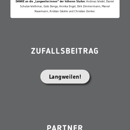
DANKE an die „Langweiler:innen“ der höheren Stufen:
Andreas Wedel, Daniel
Schulze-Wethmar, Goto Dengo, Annika Engel, Dirk Zimmermann, Marcel
Nasemann, Kristian Gäckle und Christian Zenker.
ZUFALLSBEITRAG
Langweilen!
PARTNER