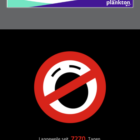
7270
Langeweile seit
Tagen.