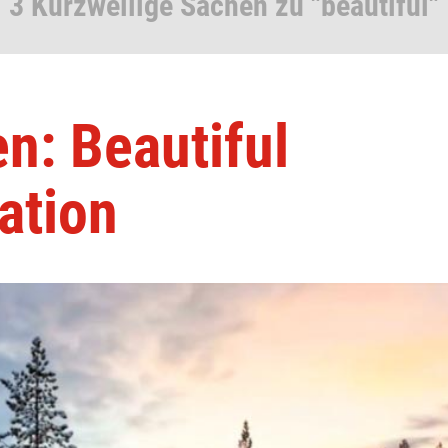
3 Kurzweilige Sachen zu "beautiful"
n: Beautiful
ation