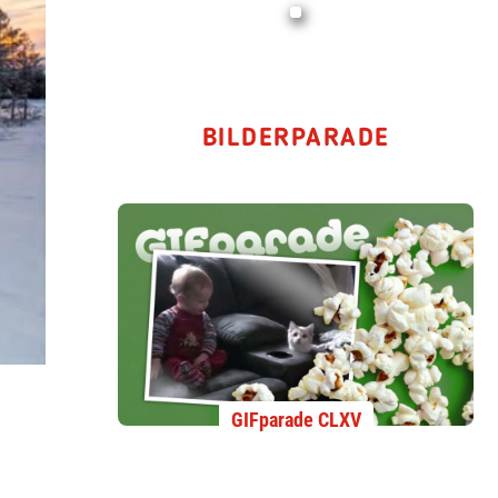
BILDERPARADE
GIFparade CLXV