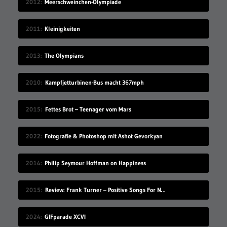
2012
Meerschweinchen-Olympiade
2011
Kleinigkeiten
2013
The Olympians
2010
Kampfjetturbinen-Bus macht 367mph
2015
Fettes Brot – Teenager vom Mars
2022
Fotografie & Photoshop mit Ashot Gevorkyan
2014
Philip Seymour Hoffman on Happiness
2015
Review: Frank Turner – Positive Songs For Negative People
2024
GIFparade XCVI