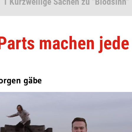
1 Kurzweilige Sachen zu "Blödsinn"
 Parts machen jede
Morgen gäbe