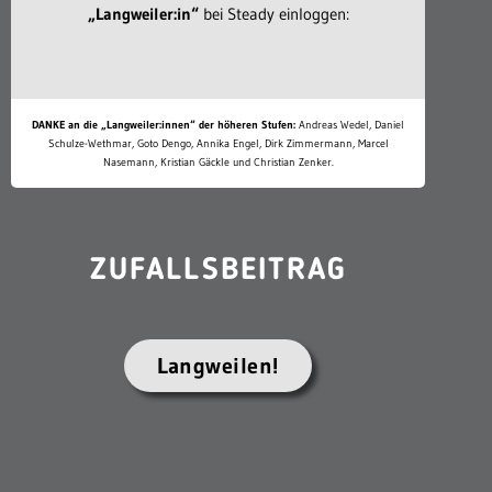
„Langweiler:in“
bei Steady einloggen:
DANKE an die „Langweiler:innen“ der höheren Stufen:
Andreas Wedel, Daniel
Schulze-Wethmar, Goto Dengo, Annika Engel, Dirk Zimmermann, Marcel
Nasemann, Kristian Gäckle und Christian Zenker.
ZUFALLSBEITRAG
Langweilen!