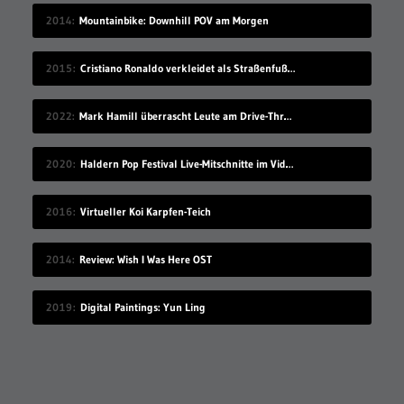
2014
Mountainbike: Downhill POV am Morgen
2015
Cristiano Ronaldo verkleidet als Straßenfußballer
2022
Mark Hamill überrascht Leute am Drive-Thru-Schalter
2020
Haldern Pop Festival Live-Mitschnitte im Videostream (2008-2019)
2016
Virtueller Koi Karpfen-Teich
2014
Review: Wish I Was Here OST
2019
Digital Paintings: Yun Ling