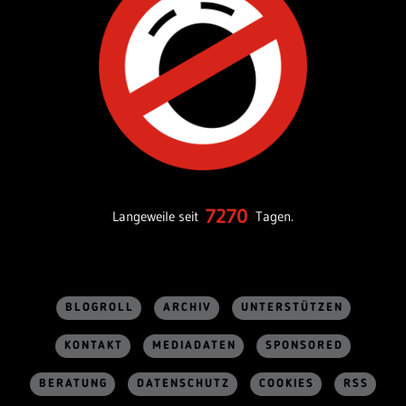
7270
Langeweile seit
Tagen.
BLOGROLL
ARCHIV
UNTERSTÜTZEN
KONTAKT
MEDIADATEN
SPONSORED
BERATUNG
DATENSCHUTZ
COOKIES
RSS