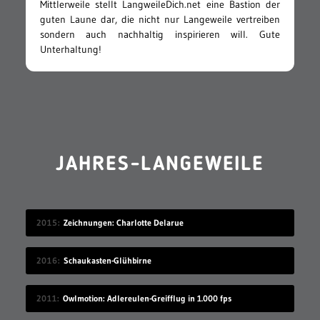
Mittlerweile stellt LangweileDich.net eine Bastion der
guten Laune dar, die nicht nur Langeweile vertreiben
sondern auch nachhaltig inspirieren will. Gute
Unterhaltung!
JAHRES-LANGEWEILE
2015
Zeichnungen: Charlotte Delarue
2016
Schaukasten-Glühbirne
2011
Owlmotion: Adlereulen-Greifflug in 1.000 fps