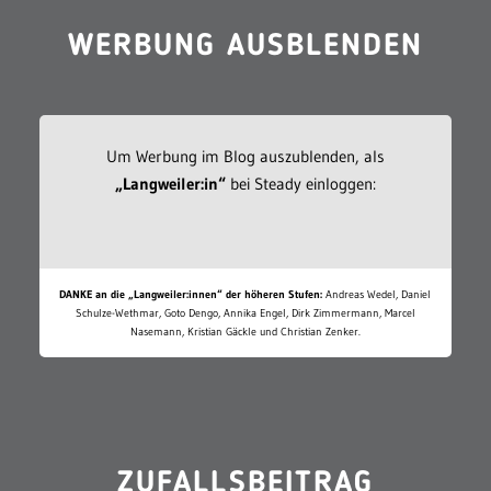
WERBUNG AUSBLENDEN
Um Werbung im Blog auszublenden, als
„Langweiler:in“
bei Steady einloggen:
DANKE an die „Langweiler:innen“ der höheren Stufen:
Andreas Wedel, Daniel
Schulze-Wethmar, Goto Dengo, Annika Engel, Dirk Zimmermann, Marcel
Nasemann, Kristian Gäckle und Christian Zenker.
ZUFALLSBEITRAG