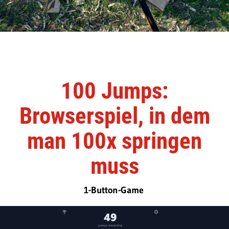
100 Jumps:
Browserspiel, in dem
man 100x springen
muss
1-Button-Game