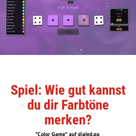
Spiel: Wie gut kannst
du dir Farbtöne
merken?
"Color Game" auf dialed.gg