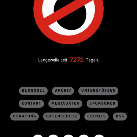
7271
Langeweile seit
Tagen.
BLOGROLL
ARCHIV
UNTERSTÜTZEN
KONTAKT
MEDIADATEN
SPONSORED
BERATUNG
DATENSCHUTZ
COOKIES
RSS