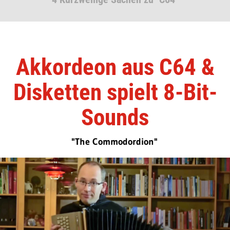
Akkordeon aus C64 &
Disketten spielt 8-Bit-
Sounds
"The Commodordion"