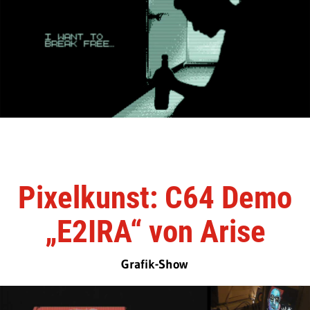
Pixelkunst: C64 Demo
„E2IRA“ von Arise
Grafik-Show