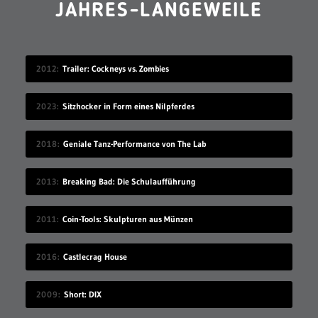
JAHRES-LANGEWEILE
2012
Trailer: Cockneys vs. Zombies
2023
Sitzhocker in Form eines Nilpferdes
2018
Geniale Tanz-Performance von The Lab
2013
Breaking Bad: Die Schulaufführung
2011
Coin-Tools: Skulpturen aus Münzen
2016
Castlecrag House
2009
Short: DIX