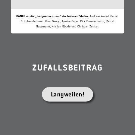
DANKE an die „Langweiler:innen“ der höheren Stufen:
Andreas Wedel, Daniel
Schulze-Wethmar, Goto Dengo, Annika Engel, Dirk Zimmermann, Marcel
Nasemann, Kristian Gäckle und Christian Zenker.
ZUFALLSBEITRAG
Langweilen!