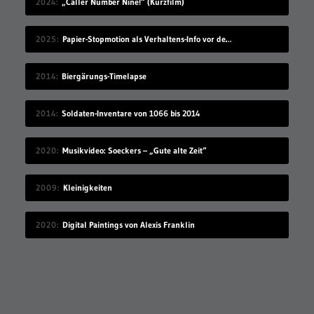
2024
„Caller Number Nine!“ (Kurzfilm)
2025
Papier-Stopmotion als Verhaltens-Info vor dem Kinofilm
2014
Biergärungs-Timelapse
2014
Soldaten-Inventare von 1066 bis 2014
2020
Musikvideo: Soeckers – „Gute alte Zeit“
2009
Kleinigkeiten
2020
Digital Paintings von Alexis Franklin