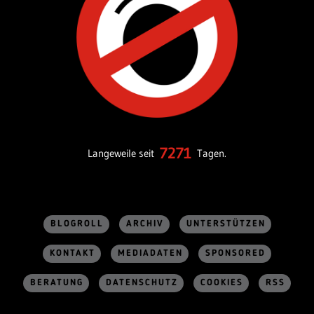
7271
Langeweile seit
Tagen.
BLOGROLL
ARCHIV
UNTERSTÜTZEN
KONTAKT
MEDIADATEN
SPONSORED
BERATUNG
DATENSCHUTZ
COOKIES
RSS