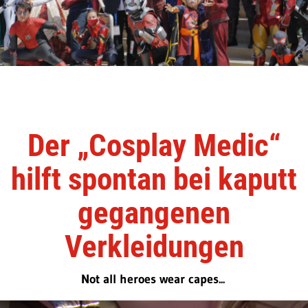
Der „Cosplay Medic“
hilft spontan bei kaputt
gegangenen
Verkleidungen
Not all heroes wear capes...