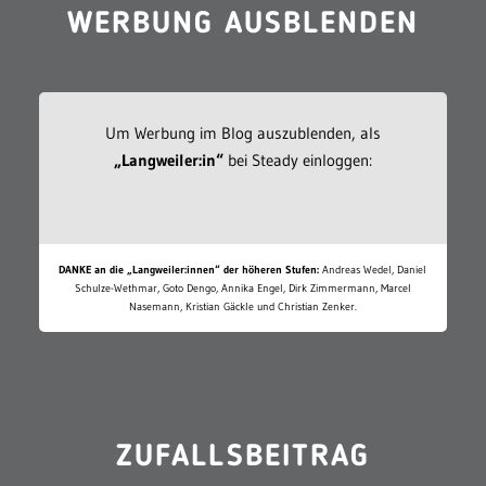
WERBUNG AUSBLENDEN
Um Werbung im Blog auszublenden, als
„Langweiler:in“
bei Steady einloggen:
DANKE an die „Langweiler:innen“ der höheren Stufen:
Andreas Wedel, Daniel
Schulze-Wethmar, Goto Dengo, Annika Engel, Dirk Zimmermann, Marcel
Nasemann, Kristian Gäckle und Christian Zenker.
ZUFALLSBEITRAG