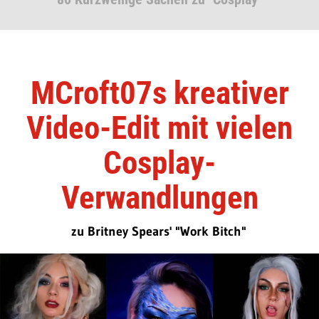
MCroft07s kreativer
Video-Edit mit vielen
Cosplay-
Verwandlungen
zu Britney Spears' "Work Bitch"