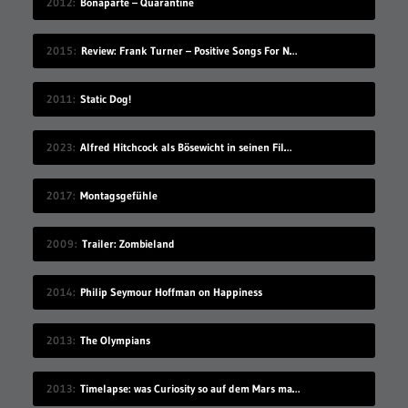
2012
Bonaparte – Quarantine
2015
Review: Frank Turner – Positive Songs For Negative People
2011
Static Dog!
2023
Alfred Hitchcock als Bösewicht in seinen Filmen
2017
Montagsgefühle
2009
Trailer: Zombieland
2014
Philip Seymour Hoffman on Happiness
2013
The Olympians
2013
Timelapse: was Curiosity so auf dem Mars macht