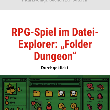
RPG-Spiel im Datei-
Explorer: „Folder
Dungeon“
Durchgeklickt