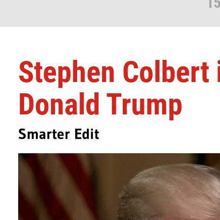
15
Stephen Colbert 
Donald Trump
Smarter Edit