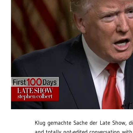
Klug gemachte Sache der Late Show, die 
and totally not-edited conversation wit