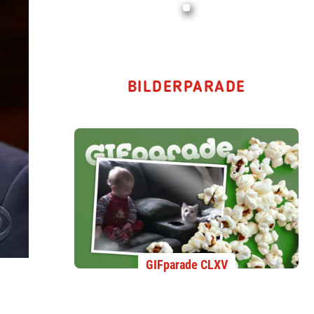
BILDERPARADE
GIFparade CLXV