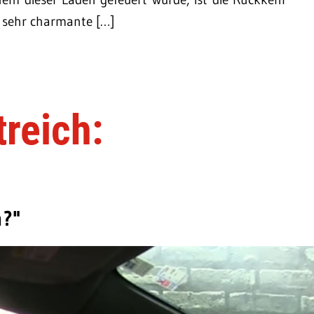
e sehr charmante […]
reich:
h?"