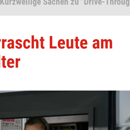
 Kurzweilige Sachen zu "Drive-Throug
rrascht Leute am
ter