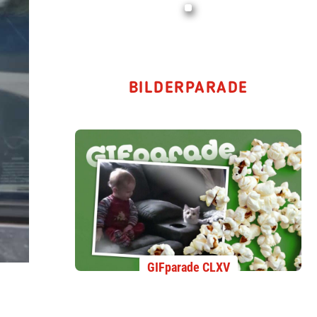
BILDERPARADE
GIFparade CLXV