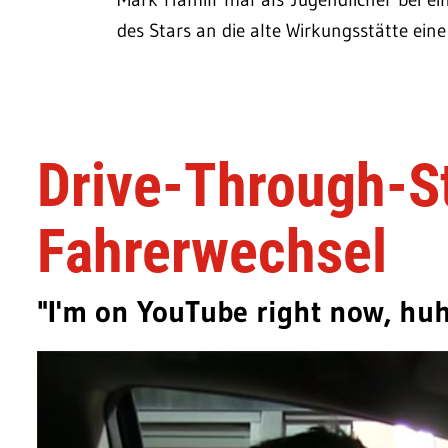
des Stars an die alte Wirkungsstätte ein
Drive-Through-St
Fahrerwechsel
"I'm on YouTube right now, hu