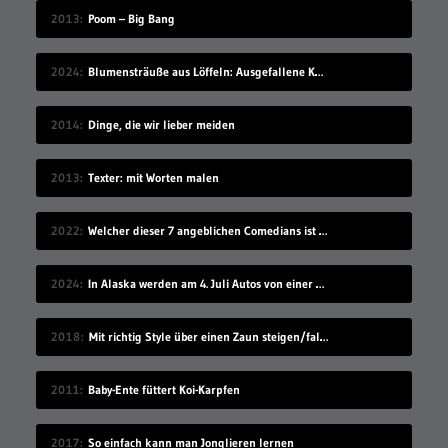
2013
Poom – Big Bang
2024
Blumensträuße aus Löffeln: Ausgefallene Kunst von Ann Carrington
2014
Dinge, die wir lieber meiden
2013
Texter: mit Worten malen
2022
Welcher dieser 7 angeblichen Comedians ist gar keiner?
2024
In Alaska werden am 4. Juli Autos von einer Klippe gefahren
2018
Mit richtig Style über einen Zaun steigen/fallen
2011
Baby-Ente füttert Koi-Karpfen
2017
So einfach kann man Jonglieren lernen