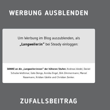
WERBUNG AUSBLENDEN
Um Werbung im Blog auszublenden, als
„Langweiler:in“
bei Steady einloggen:
DANKE an die „Langweiler:innen“ der höheren Stufen:
Andreas Wedel, Daniel
Schulze-Wethmar, Goto Dengo, Annika Engel, Dirk Zimmermann, Marcel
Nasemann, Kristian Gäckle und Christian Zenker.
ZUFALLSBEITRAG