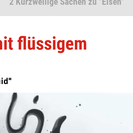
2 Kurzweilige Sachen zu "Eisen"
it flüssigem
id"