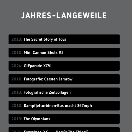
JAHRES-LANGEWEILE
2013
The Secret Story of Toys
2010
Mini Cannon Shots #2
2024
GIFparade XCVI
2010
Fotografie: Carsten Jamrow
2013
Fotografische Zeitcollagen
2010
Kampfjetturbinen-Bus macht 367mph
2013
The Olympians