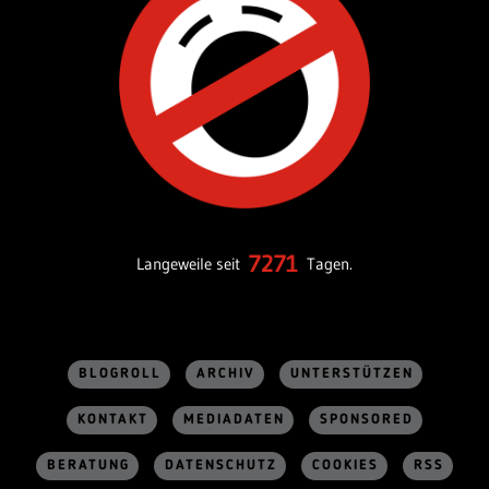
7271
Langeweile seit
Tagen.
BLOGROLL
ARCHIV
UNTERSTÜTZEN
KONTAKT
MEDIADATEN
SPONSORED
BERATUNG
DATENSCHUTZ
COOKIES
RSS