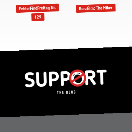
FehlerFindFreitag Nr.
Kurzfilm: The Hiker
129