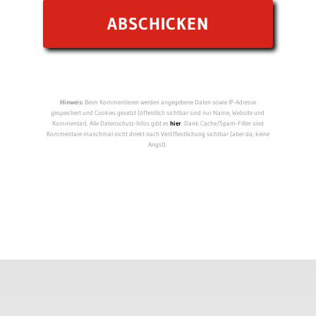
Hinweis:
Beim Kommentieren werden angegebene Daten sowie IP-Adresse
gespeichert und Cookies gesetzt (öffentlich sichtbar sind nur Name, Website und
Kommentar). Alle Datenschutz-Infos gibt es
hier
. Dank Cache/Spam-Filter sind
Kommentare manchmal nicht direkt nach Veröffentlichung sichtbar (aber da, keine
Angst).