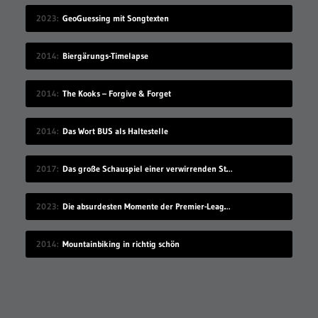
2023
GeoGuessing mit Songtexten
2014
Biergärungs-Timelapse
2014
The Kooks – Forgive & Forget
2014
Das Wort BUS als Haltestelle
2017
Das große Schauspiel einer verwirrenden Straßenkennzeichnung
2023
Die absurdesten Momente der Premier-League-Saison 22/23
2014
Mountainbiking in richtig schön