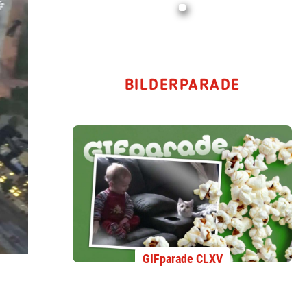
BILDERPARADE
GIFparade CLXV