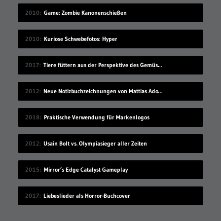
2010
Game: Zombie Kanonenschießen
2010
Kuriose Schwebefotos: Hyper
2017
Tiere füttern aus der Perspektive des Gemüses
2012
Neue Notizbuchzeichnungen von Mattias Adolfsson
2018
Praktische Verwendung für Markenlogos
2012
Usain Bolt vs. Olympiasieger aller Zeiten
2015
Mirror’s Edge Catalyst Gameplay
2017
Liebeslieder als Horror-Buchcover