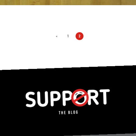
«
1
2