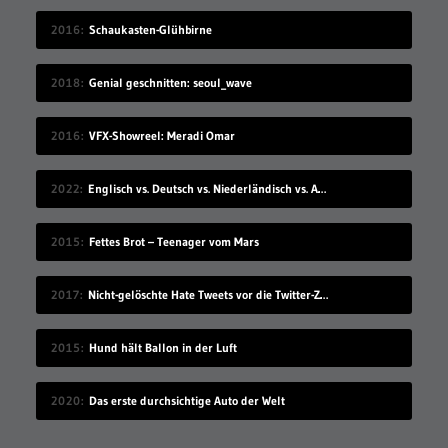
2016
Schaukasten-Glühbirne
2018
Genial geschnitten: seoul_wave
2016
VFX-Showreel: Meradi Omar
2022
Englisch vs. Deutsch vs. Niederländisch vs. Afrikaans
2015
Fettes Brot – Teenager vom Mars
2017
Nicht-gelöschte Hate Tweets vor die Twitter-Zentrale gesprüht
2015
Hund hält Ballon in der Luft
2020
Das erste durchsichtige Auto der Welt