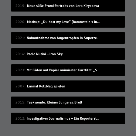
2019
Neue süße Promi-Portraits von Lera Kiryakova
2020
Mashup: „Du hast my Love“ (Rammstein x Justin Timberlake)
2021
Nahaufnahme von Augentropfen in Superzeitlupe
2014
Paolo Nutini – Iron Sky
2023
Mit Fäden auf Papier animierter Kurzfilm: „Stay“
2007
Einmal Rotzblag spielen
2015
Taekwondo: Kleiner Junge vs. Brett
2012
Investigativer Journalismus – Ein Reporterstück