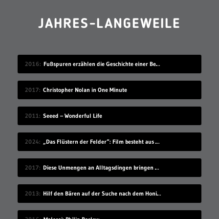
JAHRES-LANGEWEILE
2016
Fußspuren erzählen die Geschichte einer Begegnung
2017
Christopher Nolan in One Minute
2011
Seeed – Wonderful Life
2024
„Das Flüstern der Felder“: Film besteht aus Ölgemälden als Frames
2017
Diese Unmengen an Alltagsdingen bringen einen um
2013
Hilf den Bären auf der Suche nach dem Honigdieb