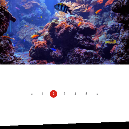
«
1
2
3
4
5
»