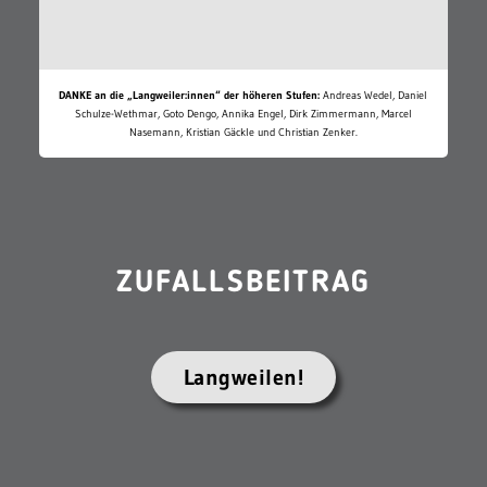
DANKE an die „Langweiler:innen“ der höheren Stufen:
Andreas Wedel, Daniel
Schulze-Wethmar, Goto Dengo, Annika Engel, Dirk Zimmermann, Marcel
Nasemann, Kristian Gäckle und Christian Zenker.
ZUFALLSBEITRAG
Langweilen!