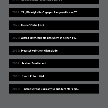
2022
27 „Kleinigkeiten“ gegen Langeweile am 07.08.2022
2022
Meine Woche (353)
2023
Alfred Hitchcock als Bösewicht in seinen Filmen
2012
Meerschweinchen-Olympiade
2009
Trailer: Zombieland
2009
Short: Colour Girl
2013
Timelapse: was Curiosity so auf dem Mars macht