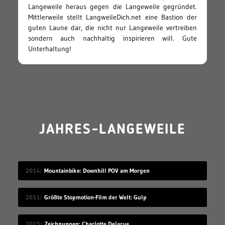
Langeweile heraus gegen die Langeweile gegründet.
Mittlerweile stellt LangweileDich.net eine Bastion der
guten Laune dar, die nicht nur Langeweile vertreiben
sondern auch nachhaltig inspirieren will. Gute
Unterhaltung!
JAHRES-LANGEWEILE
2014
Mountainbike: Downhill POV am Morgen
2011
Größte Stopmotion-Film der Welt: Gulp
2015
Zeichnungen: Charlotte Delarue