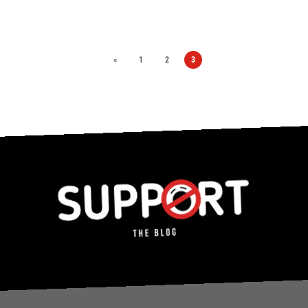
«
1
2
3