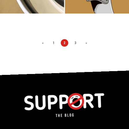
«
1
2
3
»