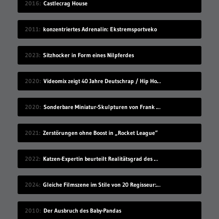
2016
Castlecrag House
2011
konzentriertes Adrenalin: Ekstremsportveko
2023
Sitzhocker in Form eines Nilpferdes
2020
Videomix zeigt 40 Jahre Deutschrap / Hip Hop in 7:30 Minuten
2020
Sonderbare Miniatur-Skulpturen von Frank Kunert
2021
Zerstörungen ohne Boost in „Rocket League“
2022
Katzen-Expertin beurteilt Realitätsgrad des Verhaltens in „Stray“
2024
Gleiche Filmszene im Stile von 20 Regisseur:innen
2010
Der Ausbruch des Baby-Pandas