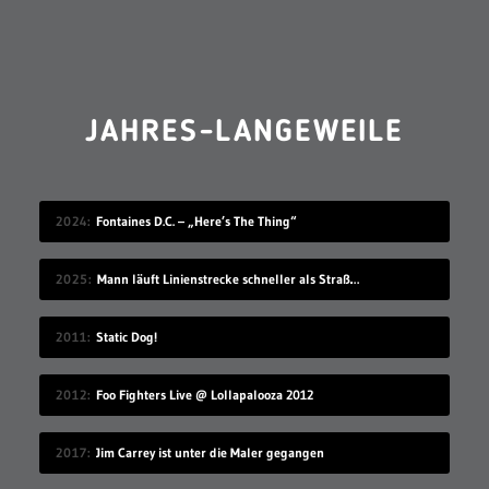
JAHRES-LANGEWEILE
2024
Fontaines D.C. – „Here’s The Thing“
2025
Mann läuft Linienstrecke schneller als Straßenbahn
2011
Static Dog!
2012
Foo Fighters Live @ Lollapalooza 2012
2017
Jim Carrey ist unter die Maler gegangen