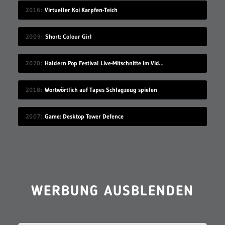
2016
Virtueller Koi Karpfen-Teich
2009
Short: Colour Girl
2020
Haldern Pop Festival Live-Mitschnitte im Videostream (2008-2019)
2018
Wortwörtlich auf Tapes Schlagzeug spielen
2007
Game: Desktop Tower Defence
WERBUNG AUSBLENDEN