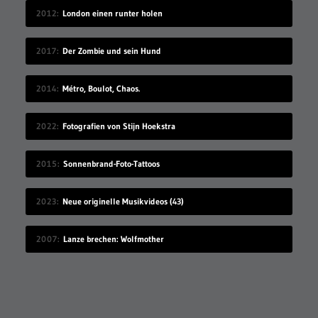
2012
London einen runter holen
2017
Der Zombie und sein Hund
2014
Métro, Boulot, Chaos.
2022
Fotografien von Stijn Hoekstra
2015
Sonnenbrand-Foto-Tattoos
2023
Neue originelle Musikvideos (43)
2007
Lanze brechen: Wolfmother