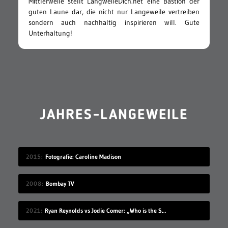
Mittlerweile stellt LangweileDich.net eine Bastion der
guten Laune dar, die nicht nur Langeweile vertreiben
sondern auch nachhaltig inspirieren will. Gute
Unterhaltung!
JAHRES-LANGEWEILE
2015
Fotografie: Caroline Madison
2008
Bombay TV
2021
Ryan Reynolds vs Jodie Comer: „Who is the Smarter Canadian?“