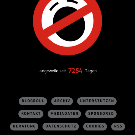
7254
Langeweile seit
Tagen.
BLOGROLL
ARCHIV
UNTERSTÜTZEN
KONTAKT
MEDIADATEN
SPONSORED
BERATUNG
DATENSCHUTZ
COOKIES
RSS