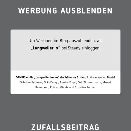
WERBUNG AUSBLENDEN
Um Werbung im Blog auszublenden, als
„Langweiler:in“
bei Steady einloggen:
DANKE an die „Langweiler:innen“ der höheren Stufen:
Andreas Wedel, Daniel
Schulze-Wethmar, Goto Dengo, Annika Engel, Dirk Zimmermann, Marcel
Nasemann, Kristian Gäckle und Christian Zenker.
ZUFALLSBEITRAG