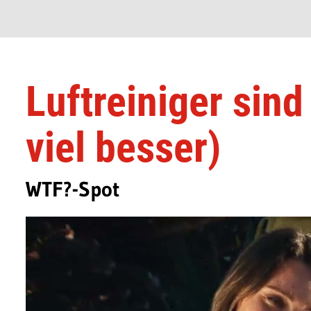
Luftreiniger sin
viel besser)
WTF?-Spot