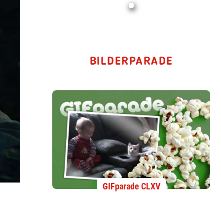
BILDERPARADE
GIFparade CLXV