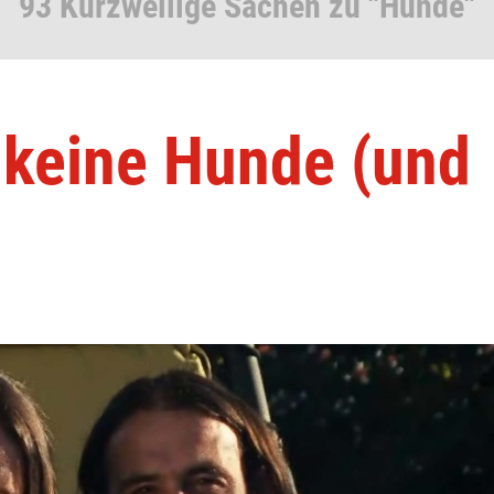
93 Kurzweilige Sachen zu "Hunde"
d keine Hunde (und