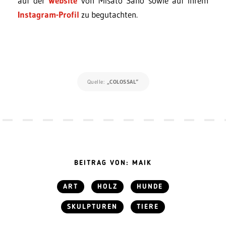
auf der
Website
von Misato Sano sowie auf ihrem
Instagram-Profil
zu begutachten.
Quelle:
„COLOSSAL“
BEITRAG VON: MAIK
ART
HOLZ
HUNDE
SKULPTUREN
TIERE