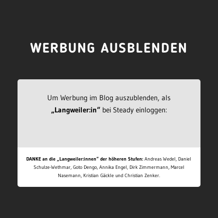
WERBUNG AUSBLENDEN
Um Werbung im Blog auszublenden, als
„Langweiler:in“
bei Steady einloggen:
DANKE an die „Langweiler:innen“ der höheren Stufen:
Andreas Wedel, Daniel
Schulze-Wethmar, Goto Dengo, Annika Engel, Dirk Zimmermann, Marcel
Nasemann, Kristian Gäckle und Christian Zenker.