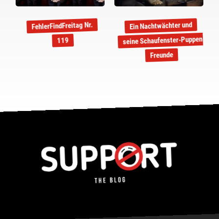
Ein Nachtwächter und
FehlerFindFreitag Nr.
seine Schaufenster-Puppen-
119
Freunde