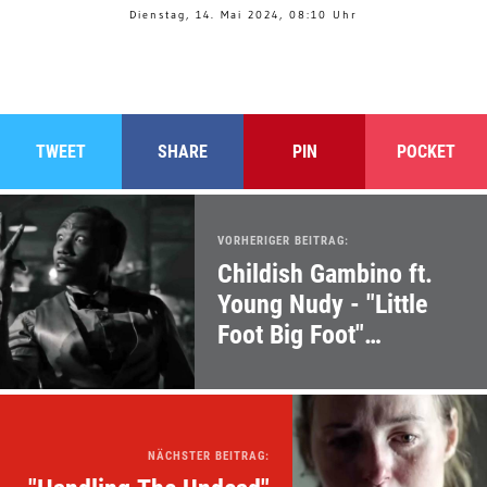
Dienstag, 14. Mai 2024, 08:10 Uhr
TWEET
SHARE
PIN
POCKET
VORHERIGER BEITRAG:
Childish Gambino ft.
Young Nudy - "Little
Foot Big Foot"
(Musikvideo)
NÄCHSTER BEITRAG: