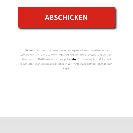
Hinweis:
Beim Kommentieren werden angegebene Daten sowie IP-Adresse
gespeichert und Cookies gesetzt (öffentlich sichtbar sind nur Name, Website und
Kommentar). Alle Datenschutz-Infos gibt es
hier
. Dank Cache/Spam-Filter sind
Kommentare manchmal nicht direkt nach Veröffentlichung sichtbar (aber da, keine
Angst).