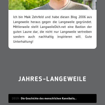
Ich bin Maik Zehrfeld und habe diesen Blog 2006 aus
Langeweile heraus gegen die Langeweile gegründet.
Mittlerweile stellt LangweileDich.net eine Bastion der
guten Laune dar, die nicht nur Langeweile vertreiben
sondern auch nachhaltig inspirieren will. Gute
Unterhaltung!
JAHRES-LANGEWEILE
2019
Die Geschichte des menschlichen Kannibalismus