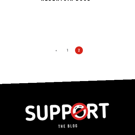
«
1
2