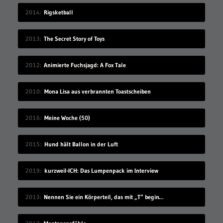
2014
Rigsketball
2013
The Secret Story of Toys
2012
Animierte Fuchsjagd: A Fox Tale
2010
Mona Lisa aus verbrannten Toastscheiben
2016
Meine Woche (50)
2015
Hund hält Ballon in der Luft
2019
kurzweil-ICH: Das Lumpenpack im Interview
2013
Nennen Sie ein Körperteil, das mit „T“ beginnt