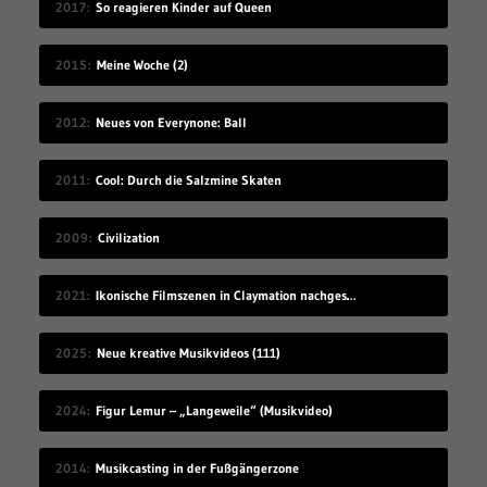
2017
So reagieren Kinder auf Queen
2015
Meine Woche (2)
2012
Neues von Everynone: Ball
2011
Cool: Durch die Salzmine Skaten
2009
Civilization
2021
Ikonische Filmszenen in Claymation nachgestellt
2025
Neue kreative Musikvideos (111)
2024
Figur Lemur – „Langeweile“ (Musikvideo)
2014
Musikcasting in der Fußgängerzone