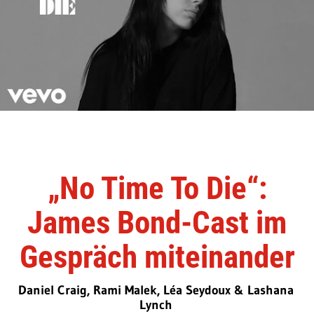
„No Time To Die“:
James Bond-Cast im
Gespräch miteinander
Daniel Craig, Rami Malek, Léa Seydoux & Lashana
Lynch