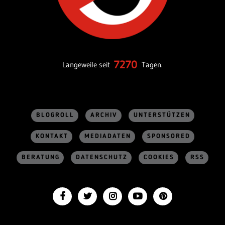
7270
Langeweile seit
Tagen.
BLOGROLL
ARCHIV
UNTERSTÜTZEN
KONTAKT
MEDIADATEN
SPONSORED
BERATUNG
DATENSCHUTZ
COOKIES
RSS