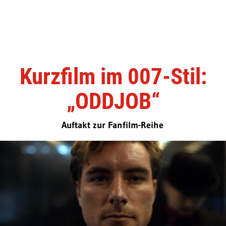
Kurzfilm im 007-Stil:
„ODDJOB“
Auftakt zur Fanfilm-Reihe