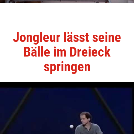
Jongleur lässt seine
Bälle im Dreieck
springen