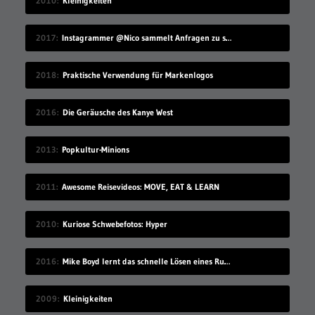
2010
Kleinigkeiten
2017
Instagrammer @Nico sammelt Anfragen zu seinem Benutzernamen
2018
Praktische Verwendung für Markenlogos
2016
Die Geräusche des Kanye West
2013
Popkultur-Minions
2011
Awesome Reisevideos: MOVE, EAT & LEARN
2010
Kuriose Schwebefotos: Hyper
2016
Mike Boyd lernt das schnelle Lösen eines Rubik’s Cube
2009
Kleinigkeiten