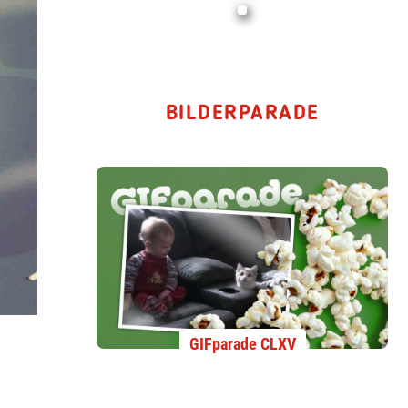
BILDERPARADE
GIFparade CLXV