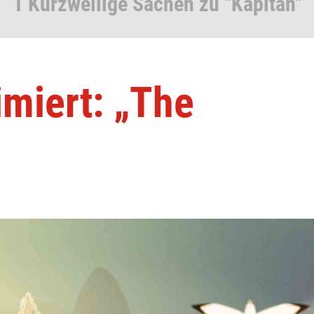
1 Kurzweilige Sachen zu "Kapitän"
miert: „The