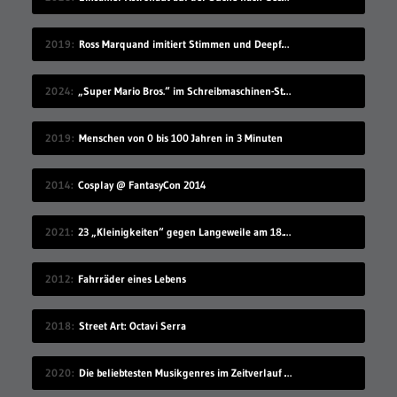
2019
Ross Marquand imitiert Stimmen und Deepfake die passenden Gesichter
2024
„Super Mario Bros.“ im Schreibmaschinen-Stil spielen
2019
Menschen von 0 bis 100 Jahren in 3 Minuten
2014
Cosplay @ FantasyCon 2014
2021
23 „Kleinigkeiten“ gegen Langeweile am 18.07.2021
2012
Fahrräder eines Lebens
2018
Street Art: Octavi Serra
2020
Die beliebtesten Musikgenres im Zeitverlauf (1910-2019)