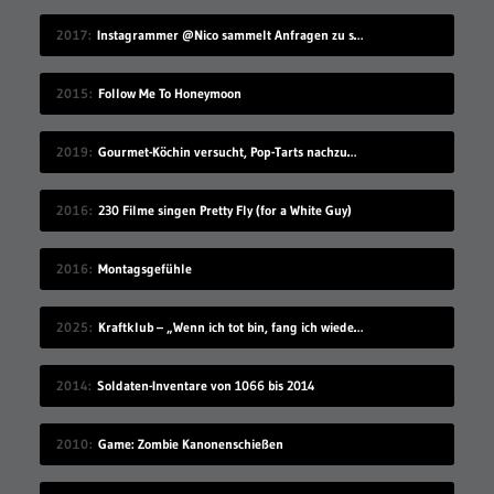
2017
Instagrammer @Nico sammelt Anfragen zu seinem Benutzernamen
2015
Follow Me To Honeymoon
2019
Gourmet-Köchin versucht, Pop-Tarts nachzumachen
2016
230 Filme singen Pretty Fly (for a White Guy)
2016
Montagsgefühle
2025
Kraftklub – „Wenn ich tot bin, fang ich wieder an“
2014
Soldaten-Inventare von 1066 bis 2014
2010
Game: Zombie Kanonenschießen