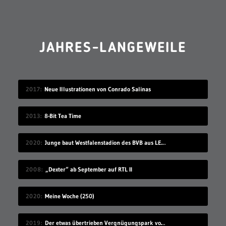
JAHRES-LANGEWEILE
2017
Neue Illustrationen von Conrado Salinas
2013
8-Bit Tea Time
2020
Junge baut Westfalenstadion des BVB aus LEGO nach
2008
„Dexter“ ab September auf RTL II
2020
Meine Woche (250)
2019
Der etwas übertrieben Vergnügungspark von Black Sheep Films