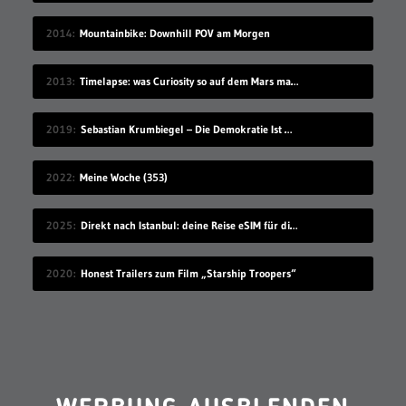
2014
Mountainbike: Downhill POV am Morgen
2013
Timelapse: was Curiosity so auf dem Mars macht
2019
Sebastian Krumbiegel – Die Demokratie Ist Weiblich
2022
Meine Woche (353)
2025
Direkt nach Istanbul: deine Reise eSIM für die Türkei
2020
Honest Trailers zum Film „Starship Troopers“