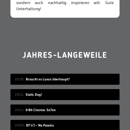
sondern auch nachhaltig inspirieren will. Gute
Unterhaltung!
JAHRES-LANGEWEILE
2020
Braucht es Luxus überhaupt?
2011
Static Dog!
2014
8-Bit Cinema: Se7en
2009
BT’n’J – Na Posedu