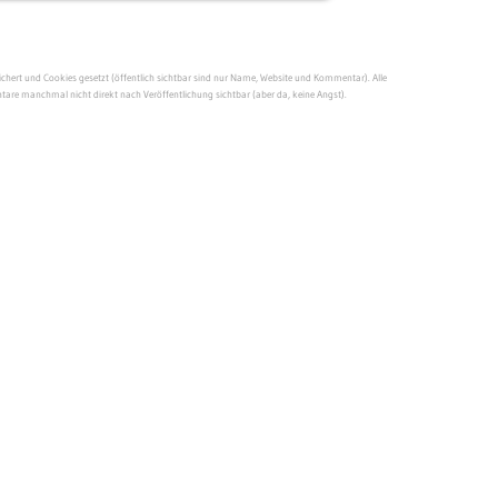
ert und Cookies gesetzt (öffentlich sichtbar sind nur Name, Website und Kommentar). Alle
re manchmal nicht direkt nach Veröffentlichung sichtbar (aber da, keine Angst).