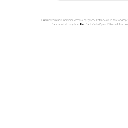
Hinweis:
Beim Kommentieren werden angegebene Daten sowie IP-Adresse gespeich
Datenschutz-Infos gibt es
hier
. Dank Cache/Spam-Filter sind Kommenta