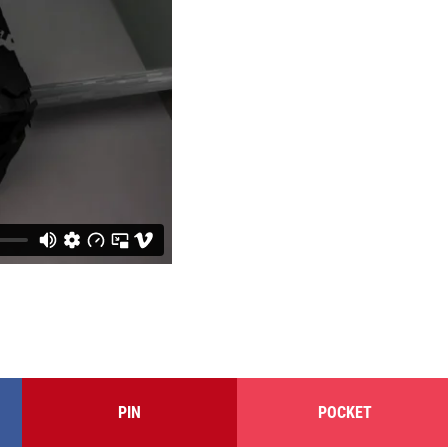
PIN
POCKET