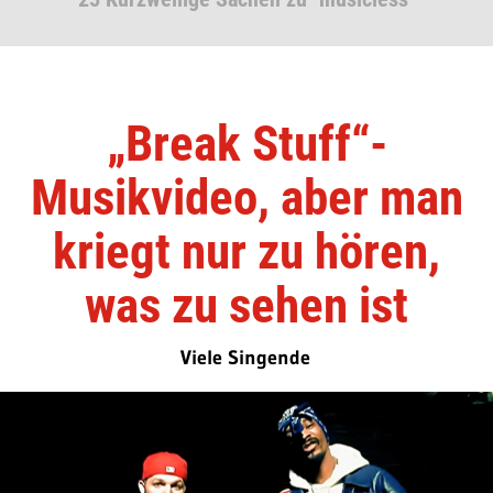
„Break Stuff“-
Musikvideo, aber man
kriegt nur zu hören,
was zu sehen ist
Viele Singende