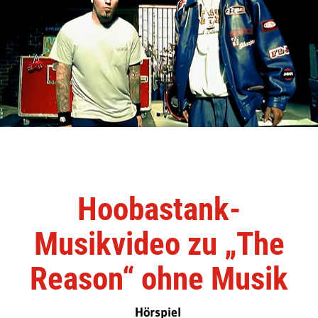
Hoobastank-
Musikvideo zu „The
Reason“ ohne Musik
Hörspiel