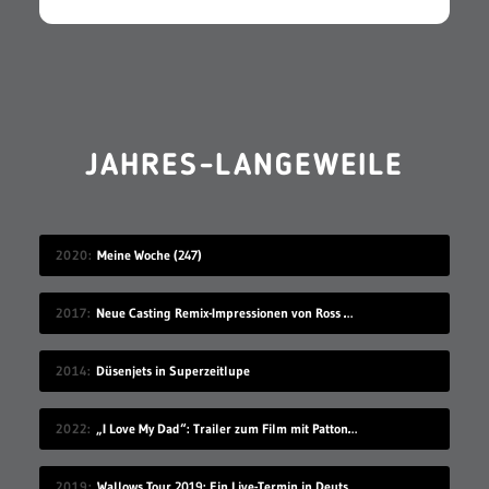
JAHRES-LANGEWEILE
2020
Meine Woche (247)
2017
Neue Casting Remix-Impressionen von Ross Marquand
2014
Düsenjets in Superzeitlupe
2022
„I Love My Dad“: Trailer zum Film mit Patton Oswalt
2019
Wallows Tour 2019: Ein Live-Termin in Deutschland