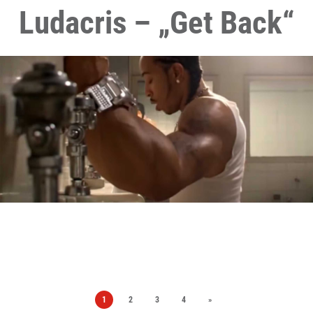
Ludacris – „Get Back“
1
2
3
4
»