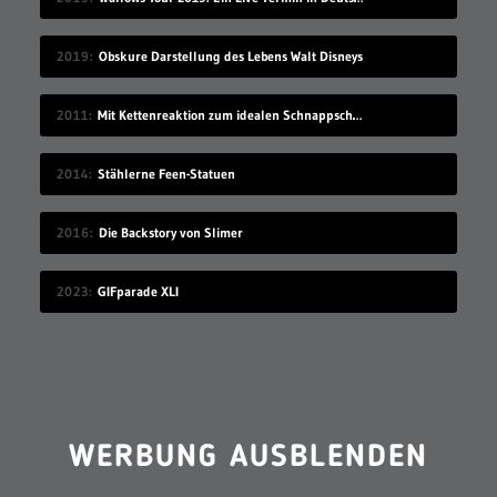
2019
Obskure Darstellung des Lebens Walt Disneys
2011
Mit Kettenreaktion zum idealen Schnappschuss
2014
Stählerne Feen-Statuen
2016
Die Backstory von Slimer
2023
GIFparade XLI
WERBUNG AUSBLENDEN