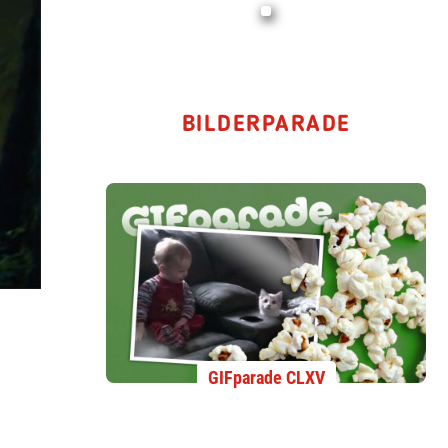
BILDERPARADE
GIFparade CLXV