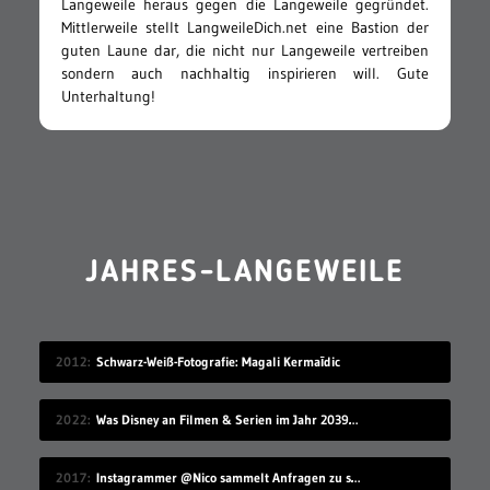
Langeweile heraus gegen die Langeweile gegründet.
Mittlerweile stellt LangweileDich.net eine Bastion der
guten Laune dar, die nicht nur Langeweile vertreiben
sondern auch nachhaltig inspirieren will. Gute
Unterhaltung!
JAHRES-LANGEWEILE
2012
Schwarz-Weiß-Fotografie: Magali Kermaīdic
2022
Was Disney an Filmen & Serien im Jahr 2039 vorstellen wird…
2017
Instagrammer @Nico sammelt Anfragen zu seinem Benutzernamen