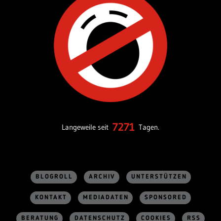
7271
Langeweile seit
Tagen.
BLOGROLL
ARCHIV
UNTERSTÜTZEN
KONTAKT
MEDIADATEN
SPONSORED
BERATUNG
DATENSCHUTZ
COOKIES
RSS