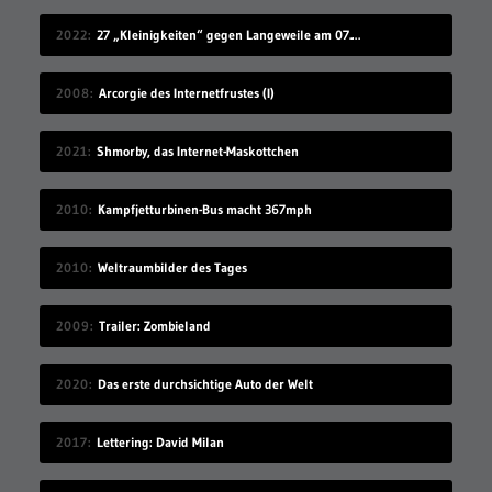
2022
27 „Kleinigkeiten“ gegen Langeweile am 07.08.2022
2008
Arcorgie des Internetfrustes (I)
2021
Shmorby, das Internet-Maskottchen
2010
Kampfjetturbinen-Bus macht 367mph
2010
Weltraumbilder des Tages
2009
Trailer: Zombieland
2020
Das erste durchsichtige Auto der Welt
2017
Lettering: David Milan